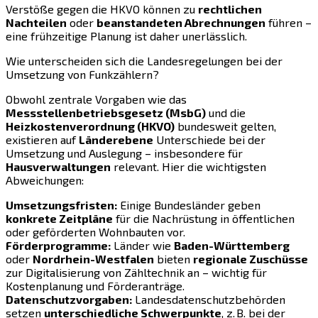
Verstöße gegen die HKVO können zu
rechtlichen
Nachteilen
oder
beanstandeten Abrechnungen
führen –
eine frühzeitige Planung ist daher unerlässlich.
Wie unterscheiden sich die Landesregelungen bei der
Umsetzung von Funkzählern?
Obwohl zentrale Vorgaben wie das
Messstellenbetriebsgesetz (MsbG)
und die
Heizkostenverordnung (HKVO)
bundesweit gelten,
existieren auf
Länderebene
Unterschiede bei der
Umsetzung und Auslegung – insbesondere für
Hausverwaltungen
relevant. Hier die wichtigsten
Abweichungen:
Umsetzungsfristen:
Einige Bundesländer geben
konkrete Zeitpläne
für die Nachrüstung in öffentlichen
oder geförderten Wohnbauten vor.
Förderprogramme:
Länder wie
Baden-Württemberg
oder
Nordrhein-Westfalen
bieten
regionale Zuschüsse
zur Digitalisierung von Zähltechnik an – wichtig für
Kostenplanung und Förderanträge.
Datenschutzvorgaben:
Landesdatenschutzbehörden
setzen
unterschiedliche Schwerpunkte
, z. B. bei der