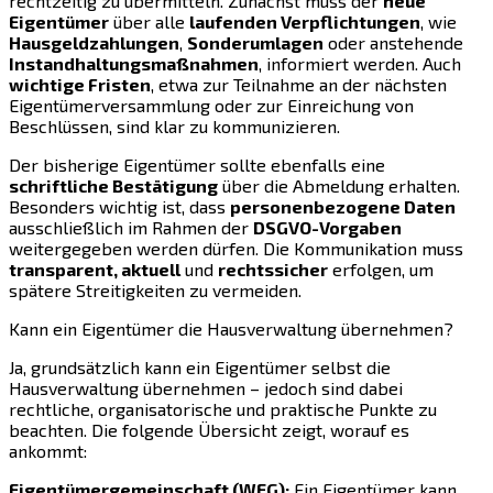
rechtzeitig zu übermitteln. Zunächst muss der
neue
Eigentümer
über alle
laufenden Verpflichtungen
, wie
Hausgeldzahlungen
,
Sonderumlagen
oder anstehende
Instandhaltungsmaßnahmen
, informiert werden. Auch
wichtige Fristen
, etwa zur Teilnahme an der nächsten
Eigentümerversammlung oder zur Einreichung von
Beschlüssen, sind klar zu kommunizieren.
Der bisherige Eigentümer sollte ebenfalls eine
schriftliche Bestätigung
über die Abmeldung erhalten.
Besonders wichtig ist, dass
personenbezogene Daten
ausschließlich im Rahmen der
DSGVO-Vorgaben
weitergegeben werden dürfen. Die Kommunikation muss
transparent, aktuell
und
rechtssicher
erfolgen, um
spätere Streitigkeiten zu vermeiden.
Kann ein Eigentümer die Hausverwaltung übernehmen?
Ja, grundsätzlich kann ein Eigentümer selbst die
Hausverwaltung übernehmen – jedoch sind dabei
rechtliche, organisatorische und praktische Punkte zu
beachten. Die folgende Übersicht zeigt, worauf es
ankommt:
Eigentümergemeinschaft (WEG):
Ein Eigentümer kann