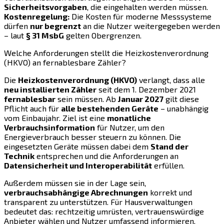
Sicherheitsvorgaben
, die eingehalten werden müssen.
Kostenregelung:
Die Kosten für moderne Messsysteme
dürfen
nur begrenzt
an die Nutzer weitergegeben werden
– laut
§ 31 MsbG
gelten Obergrenzen.
Welche Anforderungen stellt die Heizkostenverordnung
(HKVO) an fernablesbare Zähler?
Die
Heizkostenverordnung (HKVO)
verlangt, dass alle
neu installierten Zähler
seit dem 1. Dezember 2021
fernablesbar
sein müssen. Ab
Januar 2027
gilt diese
Pflicht auch für
alle bestehenden Geräte
– unabhängig
vom Einbaujahr. Ziel ist eine
monatliche
Verbrauchsinformation
für Nutzer, um den
Energieverbrauch besser steuern zu können. Die
eingesetzten Geräte müssen dabei dem
Stand der
Technik
entsprechen und die Anforderungen an
Datensicherheit und Interoperabilität
erfüllen.
Außerdem müssen sie in der Lage sein,
verbrauchsabhängige Abrechnungen
korrekt und
transparent zu unterstützen. Für Hausverwaltungen
bedeutet das: rechtzeitig umrüsten, vertrauenswürdige
Anbieter wählen und Nutzer umfassend informieren.