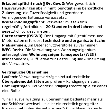
Erlaubnispflicht nach § 34c GewO:
Wer gewerblich
Hausverwaltungen übernimmt, benötigt eine behördliche
Zulassung
, die Zuverlässigkeit und geordnete
Vermögensverhältnisse voraussetzt.
Weiterbildungspflicht:
Verwalter müssen sich
regelmäßig fortbilden –
20 Stunden in drei Jahren
sind
gesetzlich vorgeschrieben.
Datenschutz (DSGVO):
Der Umgang mit Eigentümer- und
Mieterdaten erfordert
technische und organisatorische
Maßnahmen
, um Datenschutzverstöße zu vermeiden.
WEG-Recht:
Die Verwaltung von Wohnungseigentum
unterliegt dem
Wohnungseigentumsgesetz (WEG)
,
insbesondere § 26 ff., etwa zur Bestellung und Abberufung
des Verwalters.
Vertragliche Übernahme:
Laufende Verwaltungsverträge sind auf rechtliche
Übergabemodalitäten
zu prüfen – Kündigungsfristen,
Haftungsfragen und Sonderkündigungsrechte spielen dabei
eine Rolle.
"Eine Hausverwaltung zu übernehmen bedeutet mehr als
nur Schlüsselwechsel – sie ist ein rechtlich geregelter
Prozess mit hoher Verantwortung."- Chris Nagel, Experte