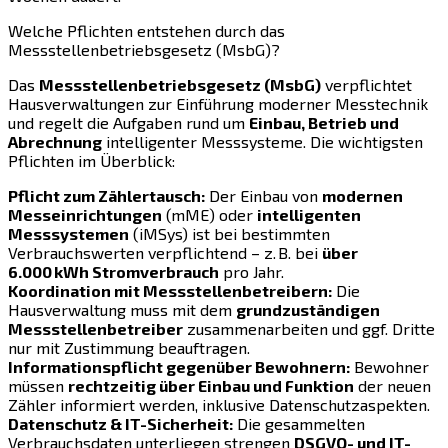
Welche Pflichten entstehen durch das
Messstellenbetriebsgesetz (MsbG)?
Das
Messstellenbetriebsgesetz (MsbG)
verpflichtet
Hausverwaltungen zur Einführung moderner Messtechnik
und regelt die Aufgaben rund um
Einbau, Betrieb und
Abrechnung
intelligenter Messsysteme. Die wichtigsten
Pflichten im Überblick:
Pflicht zum Zählertausch:
Der Einbau von
modernen
Messeinrichtungen
(mME) oder
intelligenten
Messsystemen
(iMSys) ist bei bestimmten
Verbrauchswerten verpflichtend – z. B. bei
über
6.000 kWh Stromverbrauch
pro Jahr.
Koordination mit Messstellenbetreibern:
Die
Hausverwaltung muss mit dem
grundzuständigen
Messstellenbetreiber
zusammenarbeiten und ggf. Dritte
nur mit Zustimmung beauftragen.
Informationspflicht gegenüber Bewohnern:
Bewohner
müssen
rechtzeitig über Einbau und Funktion
der neuen
Zähler informiert werden, inklusive Datenschutzaspekten.
Datenschutz & IT-Sicherheit:
Die gesammelten
Verbrauchsdaten unterliegen strengen
DSGVO- und IT-