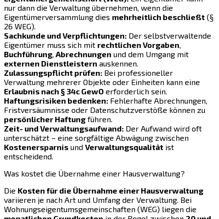
nur dann die Verwaltung übernehmen, wenn die
Eigentümerversammlung dies
mehrheitlich beschließt
(§
26 WEG).
Sachkunde und Verpflichtungen:
Der selbstverwaltende
Eigentümer muss sich mit
rechtlichen Vorgaben
,
Buchführung
,
Abrechnungen
und dem Umgang mit
externen Dienstleistern
auskennen.
Zulassungspflicht prüfen:
Bei professioneller
Verwaltung mehrerer Objekte oder Einheiten kann eine
Erlaubnis nach § 34c GewO
erforderlich sein.
Haftungsrisiken bedenken:
Fehlerhafte Abrechnungen,
Fristversäumnisse oder Datenschutzverstöße können zu
persönlicher Haftung
führen.
Zeit- und Verwaltungsaufwand:
Der Aufwand wird oft
unterschätzt – eine sorgfältige Abwägung zwischen
Kostenersparnis
und
Verwaltungsqualität
ist
entscheidend.
Was kostet die Übernahme einer Hausverwaltung?
Die
Kosten für die Übernahme einer Hausverwaltung
variieren je nach Art und Umfang der Verwaltung. Bei
Wohnungseigentumsgemeinschaften (WEG) liegen die
monatlichen Grundkosten
in der Regel zwischen
20 und