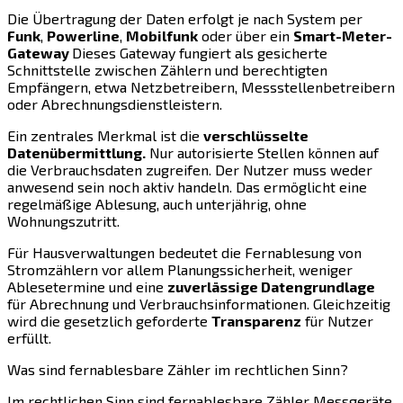
Die Übertragung der Daten erfolgt je nach System per
Funk
,
Powerline
,
Mobilfunk
oder über ein
Smart-Meter-
Gateway
Dieses Gateway fungiert als gesicherte
Schnittstelle zwischen Zählern und berechtigten
Empfängern, etwa Netzbetreibern, Messstellenbetreibern
oder Abrechnungsdienstleistern.
Ein zentrales Merkmal ist die
verschlüsselte
Datenübermittlung.
Nur autorisierte Stellen können auf
die Verbrauchsdaten zugreifen. Der Nutzer muss weder
anwesend sein noch aktiv handeln. Das ermöglicht eine
regelmäßige Ablesung, auch unterjährig, ohne
Wohnungszutritt.
Für Hausverwaltungen bedeutet die Fernablesung von
Stromzählern vor allem Planungssicherheit, weniger
Ablesetermine und eine
zuverlässige Datengrundlage
für Abrechnung und Verbrauchsinformationen. Gleichzeitig
wird die gesetzlich geforderte
Transparenz
für Nutzer
erfüllt.
Was sind fernablesbare Zähler im rechtlichen Sinn?
Im rechtlichen Sinn sind fernablesbare Zähler Messgeräte,