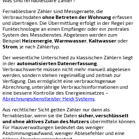
Was sind fernablesbare Zähler?
Fernablesbare Zähler sind Messgeraete, die
Verbrauchsdaten
ohne Betreten der Wohnung
erfassen
und übertragen. Die Übermittlung erfolgt in der Regel per
Funktechnologie an einen Empfänger oder ein zentrales
System des Messdienstes. Abgelesen werden zum
Beispiel
Heizenergie
,
Warmwasser
,
Kaltwasser
oder
Strom
, je nach Zählertyp.
Der wesentliche Unterschied zu klassischen Zählern liegt
in der
automatisierten Datenerfassung
.
Verbrauchswerte müssen nicht mehr manuell abgelesen
werden, sondern stehen regelmäßig und zeitnah zur
Verfügung. Das ermöglicht eine verbrauchsgenaue
Abrechnung, unterjährige Verbrauchsinformationen und
eine bessere Kontrolle des Energieeinsatzes –
Abrechnungsdienstleister Heidi Systems
.
Aus rechtlicher Sicht gelten Zähler nur dann als
fernablesbar, wenn sie die Daten
sicher, verschlüsselt
und ohne aktives Zutun des Nutzers
übermitteln können.
Für Hausverwaltungen bedeutet das weniger
Abstimmungsaufwand, weniger Ablesefehler und eine
höhere Abrechnungssicherheit.